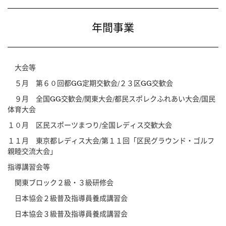
年間事業
大会等
５月 第６０回都
GG
定期交歓会/２３区
GG
交歓会
９月 全国
GG
交歓会/関東大会/都民スポレクふれあい大会/国民
体育大会
１０月 区民スポーツまつり/
全国レディス交歓大会
１１月 東京都レディス大会/第１１回「区民グラウンド・ゴルフ
親睦交流大会」
指導講習会等
関東ブロック２級・３級研修会
日本協会２級普及指導員養成講習会
日本協会３級普及指導員養成講習会