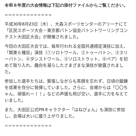
令和８年度の大会情報は下記の添付ファイルからご覧ください。
=============
平成30年8月23日（木）、大森スポーツセンターのアリーナにて
「区民スポーツ大会・東京都バトン協会バトントワーリングコン
テスト大田区大会」が開催されました。
今回の大田区大会では、毎年行われる全国共通規定演技に加え、
「関東６種目」演技（①ソロトワール、②トゥーバトン、③スリ
ーバトン、④ダンストワール、⑤ソロストラット、⑥ペア）を初
めて取り入れ、趣向を凝らしたさまざまな演技が披露されまし
た。
参加した選手たちは、緊張しながらも笑顔を忘れず、日頃の鍛錬
を成果を存分に発揮していました。さらに、会場からは「〇〇ち
ゃん、頑張れー！！」などの声援も飛び交い、選手に力を与えて
いました。
また、大田区公式PRキャラクター「はねぴょん」も演技に参加
し、会場は大いに盛り上がりました。
=============