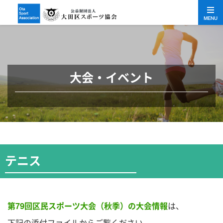
MENU
大会・イベント
テニス
第79回区民スポーツ
大会（秋季）の大会情報
は、